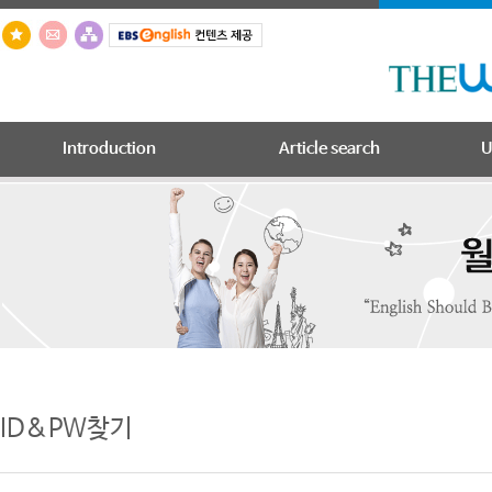
Introduction
Article search
U
ID&PW찾기