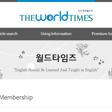
icle search
Using Information
Premium Se
Membership