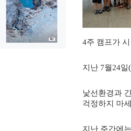
4주 캠프가 
지난 7월24일
낯선환경과 긴
걱정하지 마세
지난 주간에는